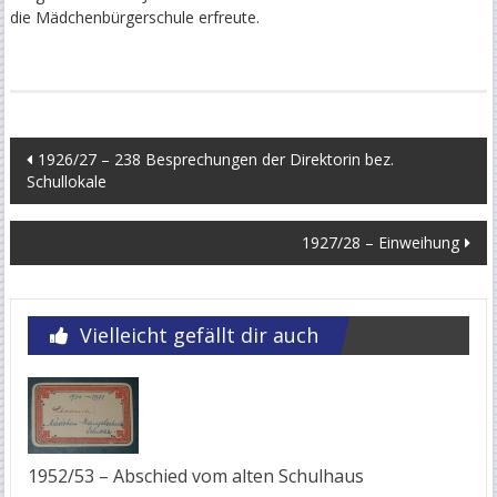
die Mädchenbürgerschule erfreute.
KIND
Beitragsnavigation
1926/27 – 238 Besprechungen der Direktorin bez.
Schullokale
1927/28 – Einweihung
Vielleicht gefällt dir auch
1952/53 – Abschied vom alten Schulhaus