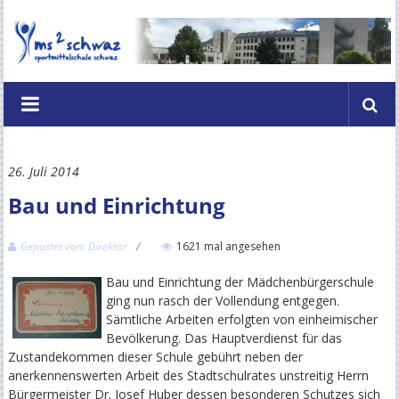
Zum
Inhalt
springen
Mittelschule
2
Schwaz
26. Juli 2014
–
Bau und Einrichtung
Hubert
Danzl
Gepostet von: Direktor
1621 mal angesehen
Schulzentrum
Bau und Einrichtung der Mädchenbürgerschule
ging nun rasch der Vollendung entgegen.
Schwaz
Sämtliche Arbeiten erfolgten von einheimischer
Bevölkerung. Das Hauptverdienst für das
Im
Zustandekommen dieser Schule gebührt neben der
anerkennenswerten Arbeit des Stadtschulrates unstreitig Herrn
Zentrum
Bürgermeister Dr. Josef Huber dessen besonderen Schutzes sich
das