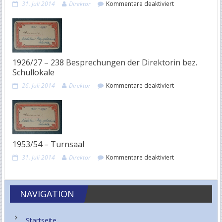
für
31. Juli 2014
Direktor
Kommentare deaktiviert
1952/53
–
Abschied
vom
alten
Schulhaus
1926/27 – 238 Besprechungen der Direktorin bez.
Schullokale
für
26. Juli 2014
Direktor
Kommentare deaktiviert
1926/27
–
238
Besprechungen
der
Direktorin
1953/54 – Turnsaal
bez.
Schullokale
für
31. Juli 2014
Direktor
Kommentare deaktiviert
1953/54
–
Turnsaal
NAVIGATION
Startseite