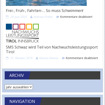
Frei-, Früh-, Fahrten-… So muss Schwimmen!
für
29. Juni 2025
Andreas Pichler
Kommentare deaktiviert
Frei-,
Früh-,
Fahrten-
…
So
muss
Schwimm
SMS Schwaz wird Teil von Nachwuchsleistungssport
Tirol
für
31. Oktober 2019
Hannes Hintner
Kommentare deaktiviert
SMS
Schw
wird
ARCHIV
Teil
von
Nach
Tirol
NAVIGATION