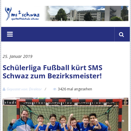
Zum
Inhalt
springen
Mittelschule
2
Schwaz
25. Januar 2019
–
Schülerliga Fußball kürt SMS
Hubert
Schwaz zum Bezirksmeister!
Danzl
Gepostet von: Direktor
3426 mal angesehen
Schulzentrum
Schwaz
Im
Zentrum
das