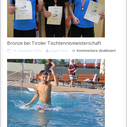
Bronze bei Tiroler Tischtennismeisterschaft
für
16. Dezember 2016
Jürgen Heiss
Kommentare deaktiviert
Bronze
bei
Tiroler
Tischte