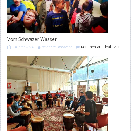
Vom Schwazer Wasser
für
14. Juni 2024
Reinhold Embacher
Kommentare deaktiviert
Vom
Schwa
Wasse