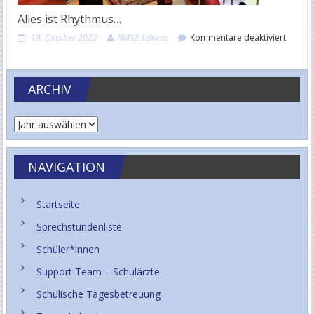
Alles ist Rhythmus…
für
19. Oktober 2022
NMS2 Schwaz
Kommentare deaktiviert
Alles
ist
Rhyth
ARCHIV
NAVIGATION
Startseite
Sprechstundenliste
Schüler*innen
Support Team – Schulärzte
Schulische Tagesbetreuung