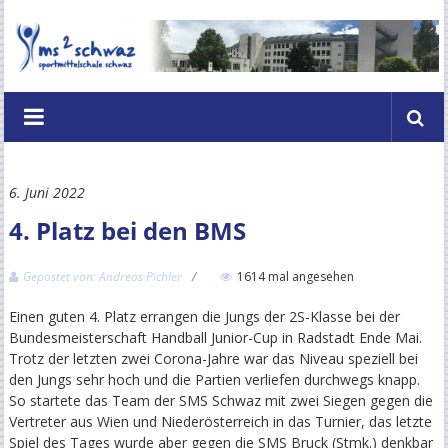
Zum
Inhalt
springen
Mittelschule
2
Schwaz
6. Juni 2022
–
4. Platz bei den BMS
Hubert
Danzl
Gepostet von: Andreas Pichler
1614 mal angesehen
Schulzentrum
Einen guten 4. Platz errangen die Jungs der 2S-Klasse bei der
Bundesmeisterschaft Handball Junior-Cup in Radstadt Ende Mai.
Schwaz
Trotz der letzten zwei Corona-Jahre war das Niveau speziell bei
den Jungs sehr hoch und die Partien verliefen durchwegs knapp.
Im
So startete das Team der SMS Schwaz mit zwei Siegen gegen die
Vertreter aus Wien und Niederösterreich in das Turnier, das letzte
Zentrum
Spiel des Tages wurde aber gegen die SMS Bruck (Stmk.) denkbar
das